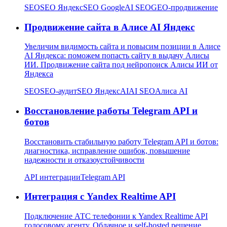
SEO
SEO Яндекс
SEO Google
AI SEO
GEO-продвижение
Продвижение сайта в Алисе AI Яндекс
Увеличим видимость сайта и повысим позиции в Алисе
AI Яндекса: поможем попасть сайту в выдачу Алисы
ИИ. Продвижение сайта под нейропоиск Алисы ИИ от
Яндекса
SEO
SEO-аудит
SEO Яндекс
AI
AI SEO
Алиса AI
Восстановление работы Telegram API и
ботов
Восстановить стабильную работу Telegram API и ботов:
диагностика, исправление ошибок, повышение
надежности и отказоустойчивости
API интеграции
Telegram API
Интеграция с Yandex Realtime API
Подключение АТС телефонии к Yandex Realtime API
голосовому агенту. Облачное и self-hosted решение.