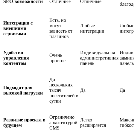
SEO-возможности
Отличные
Отличные
благод
Есть, но
Интеграции с
могут
Любые
Любы
внешними
зависеть от
интеграции
интег
сервисами
плагинов
Удобство
Индивидуальная
Индив
Очень
управления
административная
админи
простое
контентом
панель
панель
До
нескольких
Подходит для
тысяч
Да
Да
высокой нагрузки
посетителей в
сутки
Ограничено
Развитие проекта в
Легко
Макси
архитектурой
будущем
расширяется
гибкос
CMS