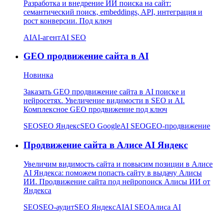
Разработка и внедрение ИИ поиска на сайт:
семантический поиск, embeddings, API, интеграция и
рост конверсии. Под ключ
AI
AI-агент
AI SEO
GEO продвижение сайта в AI
Новинка
Заказать GEO продвижение сайта в AI поиске и
нейросетях. Увеличение видимости в SEO и AI.
Комплексное GEO продвижение под ключ
SEO
SEO Яндекс
SEO Google
AI SEO
GEO-продвижение
Продвижение сайта в Алисе AI Яндекс
Увеличим видимость сайта и повысим позиции в Алисе
AI Яндекса: поможем попасть сайту в выдачу Алисы
ИИ. Продвижение сайта под нейропоиск Алисы ИИ от
Яндекса
SEO
SEO-аудит
SEO Яндекс
AI
AI SEO
Алиса AI