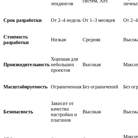
систем, API
лендингов
личных
Срок разработки
От 2–4 недель
От 1–3 месяцев
От 2–4
Стоимость
Низкая
Средняя
Высок
разработки
Хорошая для
Производительность
небольших
Высокая
Макси
проектов
Масштабируемость
Ограниченная
Без ограничений
Без ог
Зависит от
качества
Безопасность
Высокая
Высок
настройки и
плагинов
Макси