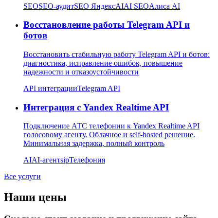
SEO
SEO-аудит
SEO Яндекс
AI
AI SEO
Алиса AI
Восстановление работы Telegram API и
ботов
Восстановить стабильную работу Telegram API и ботов:
диагностика, исправление ошибок, повышение
надежности и отказоустойчивости
API интеграции
Telegram API
Интеграция с Yandex Realtime API
Подключение АТС телефонии к Yandex Realtime API
голосовому агенту. Облачное и self-hosted решение.
Минимальная задержка, полный контроль
AI
AI-агент
sip
Телефония
Все услуги
Наши цены