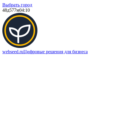
Выбрать город
48д
577м
04:10
webseed.ru
Цифровые решения для бизнеса