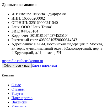
Данные о компании
ИП
:
Иванов Никита Эдуардович
ИНН
:
165036260002
ОГРНИП
:
325169000241540
Банк
:
ООО "Банк Точка"
БИК
:
044525104
Корр. счет
:
30101810745374525104
Расчетный счет
:
40802810520000814743
Адрес банка
:
109044, Российская Федерация, г. Москва,
вн.тер.г. муниципальный округ Южнопортовый, пер. 3-
й Крутицкий, д.11, помещ. 7Н
rusprofile.ru
focus.kontur.ru
Карта партнера
Обратиться к нам
Компания
О нас
Отзывы
Услуги
Партнерство
Вакансии
Контакты