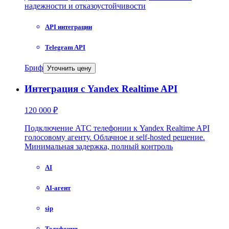
надежности и отказоустойчивости
API интеграции
Telegram API
Бриф
Уточнить цену
Интеграция с Yandex Realtime API
120 000 ₽
Подключение АТС телефонии к Yandex Realtime API
голосовому агенту. Облачное и self-hosted решение.
Минимальная задержка, полный контроль
AI
AI-агент
sip
Телефония