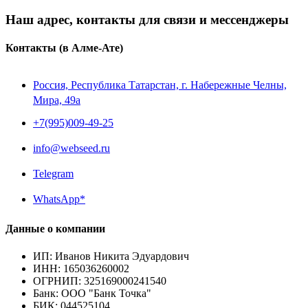
Наш адрес, контакты для связи и мессенджеры
Контакты
(в Алме-Ате)
Россия, Республика Татарстан, г. Набережные Челны,
Мира, 49a
+7(995)009-49-25
info@webseed.ru
Telegram
WhatsApp*
Данные о компании
ИП
:
Иванов Никита Эдуардович
ИНН
:
165036260002
ОГРНИП
:
325169000241540
Банк
:
ООО "Банк Точка"
БИК
:
044525104