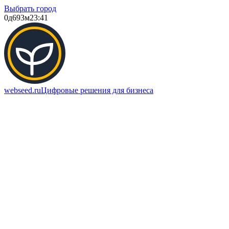
Выбрать город
0д
693м
23:41
webseed.ru
Цифровые решения для бизнеса