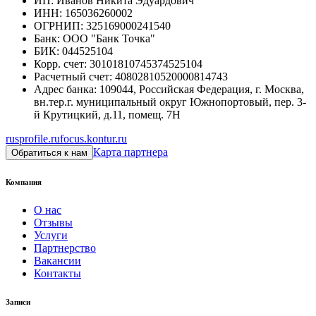
ИП
:
Иванов Никита Эдуардович
ИНН
:
165036260002
ОГРНИП
:
325169000241540
Банк
:
ООО "Банк Точка"
БИК
:
044525104
Корр. счет
:
30101810745374525104
Расчетный счет
:
40802810520000814743
Адрес банка
:
109044, Российская Федерация, г. Москва,
вн.тер.г. муниципальный округ Южнопортовый, пер. 3-
й Крутицкий, д.11, помещ. 7Н
rusprofile.ru
focus.kontur.ru
Карта партнера
Обратиться к нам
Компания
О нас
Отзывы
Услуги
Партнерство
Вакансии
Контакты
Записи