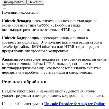
Декодировать
Очистить
Полезная информация
Unicode Декодер
автоматически распознает стандартное
экранирование типа
,
, а также
\uXXXX
\u{XXXX}
шестнадцатеричные и десятичные HTML-сущности.
Unicode Кодировщик
переводит каждый символ в
соответствующий код. Это полезно при интеграции строк в
JavaScript файлы, JSON объекты или HTML страницы для
предотвращения проблем с кодировкой.
Анализатор символов
показывает внутреннее представление
каждого символа: байты UTF-8, коды в десятичном и
шестнадцатеричном виде, что позволяет выявлять скрытые
неразрывные пробелы, пустые глифы и спецсимволы.
Результат обработки
Введите текст слева и нажмите кнопку действия, чтобы
увидеть результаты декодирования, кодирования или анализа.
Наш онлайн инструмент
Unicode Decoder & Analyzer Online