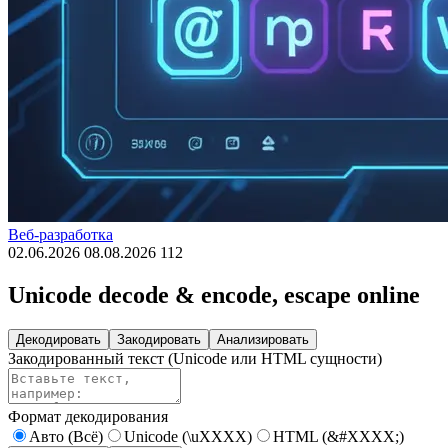
Веб-разработка
02.06.2026
08.08.2026
112
Unicode decode & encode, escape online
Декодировать
Закодировать
Анализировать
Закодированный текст (Unicode или HTML сущности)
Формат декодирования
Авто (Всё)
Unicode (\uXXXX)
HTML (&#XXXX;)