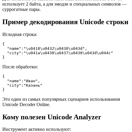
использует 2 байта, а для эмодзи и специальных символов —
суррогатные пары.
Пример декодирования Unicode строки
Исходная строка:
{

  "name":"\u0418\u0432\u0430\u043d",

  "city":"\u041a\u0430\u0437\u0430\u043d\u044c"

}
После обработки:
{

  "name":"Иван",

  "city":"Казань"

}
Это один из самых популярных сценариев использования
Unicode Decoder Online.
Кому полезен Unicode Analyzer
Инструмент активно используют: