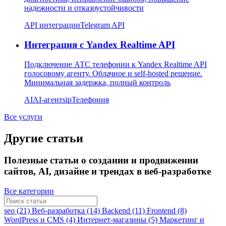
надежности и отказоустойчивости
API интеграции
Telegram API
Интеграция с Yandex Realtime API
Подключение АТС телефонии к Yandex Realtime API
голосовому агенту. Облачное и self-hosted решение.
Минимальная задержка, полный контроль
AI
AI-агент
sip
Телефония
Все услуги
Другие статьи
Полезные статьи о создании и продвижении
сайтов, AI, дизайне и трендах в веб-разработке
Все категории
seo (21)
Веб-разработка (14)
Backend (11)
Frontend (8)
WordPress и CMS (4)
Интернет-магазины (5)
Маркетинг и