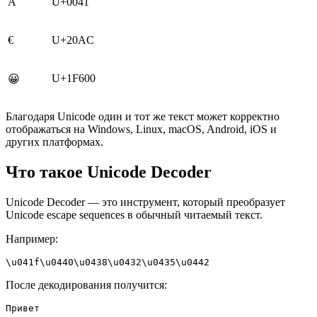
A
U+0041
€
U+20AC
U+1F600
😀
Благодаря Unicode один и тот же текст может корректно
отображаться на Windows, Linux, macOS, Android, iOS и
других платформах.
Что такое Unicode Decoder
Unicode Decoder — это инструмент, который преобразует
Unicode escape sequences в обычный читаемый текст.
Например:
\u041f\u0440\u0438\u0432\u0435\u0442
После декодирования получится:
Привет