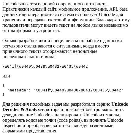
Unicode является основой современного интернета.
Практически каждый сайт, мобильное приложение, API, база
данных или операционная система использует Unicode для
хранения и передачи текстовой информации. Благодаря этому
пользователи могут видеть текст на любом языке независимо
от платформы и устройства.
Однако разработчики и специалисты по работе с данными
регулярно сталкиваются с ситуациями, когда вместо
привычного текста отображаются непонятные
последовательности вида:
\u041f\u0440\u0438\u0432\u0435\u0442
или
{

  "message": "\u041f\u0440\u0438\u0432\u0435\u0442"

}
Для решения подобных задач мы разработали сервис
Unicode
Decoder & Analyzer
, который позволяет быстро выполнять
декодирование Unicode, анализировать Unicode-символы,
определять кодовые точки (code points), выполнять Unicode
inspection и преобразовывать текст между различными
форматами представления.