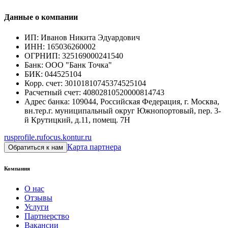
Данные о компании
ИП
:
Иванов Никита Эдуардович
ИНН
:
165036260002
ОГРНИП
:
325169000241540
Банк
:
ООО "Банк Точка"
БИК
:
044525104
Корр. счет
:
30101810745374525104
Расчетный счет
:
40802810520000814743
Адрес банка
:
109044, Российская Федерация, г. Москва,
вн.тер.г. муниципальный округ Южнопортовый, пер. 3-
й Крутицкий, д.11, помещ. 7Н
rusprofile.ru
focus.kontur.ru
Карта партнера
Обратиться к нам
Компания
О нас
Отзывы
Услуги
Партнерство
Вакансии