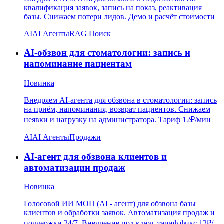
квалификация заявок, запись на показ, реактивация
базы. Снижаем потери лидов. Демо и расчёт стоимости
AI
AI Агенты
RAG Поиск
AI-обзвон для стоматологии: запись и
напоминание пациентам
Новинка
Внедряем AI-агента для обзвона в стоматологии: запись
на приём, напоминания, возврат пациентов. Снижаем
неявки и нагрузку на администратора. Тариф 12₽/мин
AI
AI Агенты
Продажи
AI-агент для обзвона клиентов и
автоматизации продаж
Новинка
Голосовой ИИ МОП (AI - агент) для обзвона базы
клиентов и обработки заявок. Автоматизация продаж и
поддержки 24/7. Внедрение под ключ, тариф фикс 12₽/